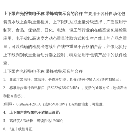
上下限声光报警电子称 带蜂鸣警示音的台秤
主要用于各种自动化包
装流水线上自动重量检测、上下限判别或重量分级选择，广泛应用于
制药、食品、保健品、日化、电池、轻工等行业的在线高速包装检重
应用。电子称以高速度之动态重量读取方式检出生产线上的产品之重
量，可以精确的检测出连续生产线中重量不合格的产品，并依此执行
上下线判别或重量自动分选之控制，特别适用于包装产品中的缺件检
查。
上下限声光报警电子称 带蜂鸣警示音的台秤
1、 集成了加法秤、减法秤、分选秤功能，具备3路外控输入和3路控制输出；
2、 标准异步串行通讯接口（RS232或RS422/485），灵活的通讯方式（连续发送
和指令应答）;
3、 0-20mA/4-20mA（或0-5V/0-10V）DA精确输出，可校准;
4、 上下限声光报警电子称输出设置;
5、 高精度A/D转换，可读性达1/30000;
6、 5点非线性修正;