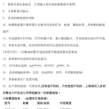
7、 换表无需从新标定，只需输入原仪表的参数既可使用;
8、 大屏幕显示输出;
9、 灵活的峰值保持功能;
10、称量数据累计量和累计次数等信息的贮存、检查、删除处理，具有断电数据
保护;
11、可连接串行打印机，打印称量计录、累计量或配方，手动或者自动打印可选;
12、具有去皮功能，在自动控制开始可以选择是否自动去皮;
13、AD数据的数字滤波强度可根据需要设置更改;
14、多种操作信息和出错信息提示;
15、 打印单位选择：kg、t、g、lb;
16、 具有精确的时钟、日历、自动闰年、闰月、不受断电影响;
17、具备恢复出厂设置功能;
18、抗干扰性能强，可靠性高;
没有做不到的，只有您想不到的，上海绿巨人多软
件聚合APP实业公司帮您解决一切称重烦恼！
小称量
规格
表：（如需其它规格请）
型号
称量
规格
/
误差
外部精度