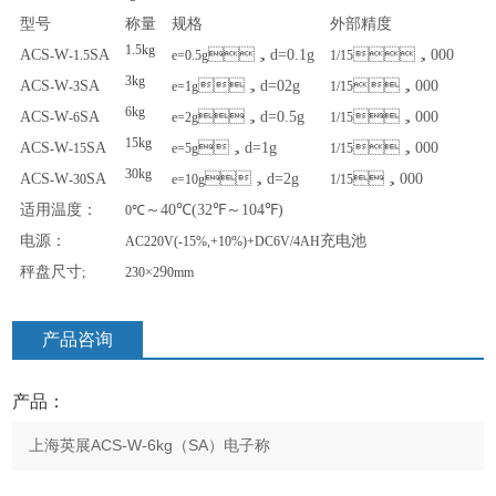
型号
称量
规格
外部精度
1.5kg
ACS
W
SA
，
d=0.1g
，
000
-
-1.5
e=0.5g
1/15
3kg
ACS
W
SA
，
d=02g
，
000
-
-3
e=1g
1/15
6kg
ACS
W
SA
，
d=0.5g
，
000
-
-6
e=2g
1/15
15kg
ACS
W
SA
，
d=1g
，
000
-
-15
e=5g
1/15
30kg
ACS
W
SA
，
d=2g
，
000
-
-30
e=10g
1/15
适用温度：
～
40℃(32℉
～
104℉)
0℃
电源：
充电池
AC220V(-15%,+10%)+DC6V/4AH
秤盘尺寸
9
;
230×2
0mm
产品咨询
产品：