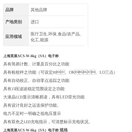
品牌
其他品牌
产地类别
进口
医疗卫生,环保,食品/农产品,
应用领域
化工,能源
上海英展ACS-W-6kg（SA）电子称
具有简易计数、计重及百分比之功能
具有检校秤之功能（可设定
、
OK
、
LO
三点）
HI
具有自动校正、自动零点追踪之功能
具有
段滤波稳定范围设定之功能
15
大液晶
显示清晰易读，具有
LED
背光功能
LCD
具有设计良好之运送保护功能。
电力不足时一明确之低电压显示
具有双色之
充电指示，可清楚标示充电状况。
LED
规格
上海英展ACS-W-6kg（SA）电子称