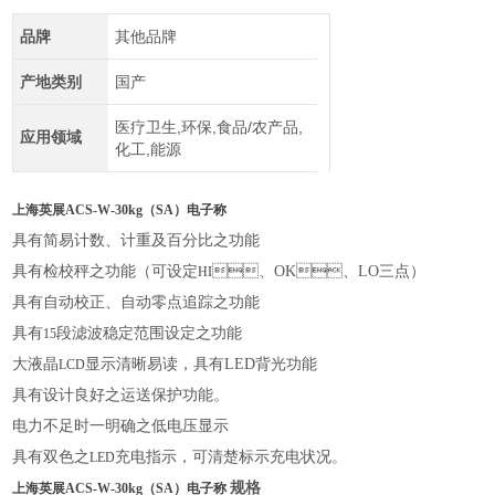
品牌
其他品牌
产地类别
国产
医疗卫生,环保,食品/农产品,
应用领域
化工,能源
上海英展ACS-W-30kg（SA）电子称
具有简易计数、计重及百分比之功能
具有检校秤之功能（可设定
、
OK
、
LO
三点）
HI
具有自动校正、自动零点追踪之功能
具有
段滤波稳定范围设定之功能
15
大液晶
显示清晰易读，具有
LED
背光功能
LCD
具有设计良好之运送保护功能。
电力不足时一明确之低电压显示
具有双色之
充电指示，可清楚标示充电状况。
LED
规格
上海英展ACS-W-30kg（SA）电子称