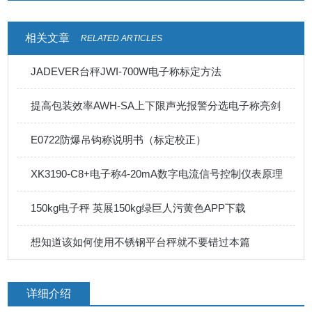
相关文章
RELATED ARTICLES
JADEVER台秤JWI-700W电子称标定方法
提高包装效率AWH-SA上下限声光报警分选电子称亮剑
E0722防爆吊钩称说明书（标定校正）
XK3190-C8+电子称4-20mA数字电流信号控制仪表原理
150kg电子秤 英展150kg绿巨人污黄色APP下载
想知道该如何使用不锈钢平台秤就不要错过本篇
详细介绍