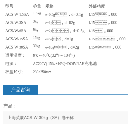
型号
称量
规格
外部精度
1.5kg
ACS
W
SA
，
d=0.1g
，
000
-
-1.5
e=0.5g
1/15
3kg
ACS
W
SA
，
d=02g
，
000
-
-3
e=1g
1/15
6kg
ACS
W
SA
，
d=0.5g
，
000
-
-6
e=2g
1/15
15kg
ACS
W
SA
，
d=1g
，
000
-
-15
e=5g
1/15
30kg
ACS
W
SA
，
d=2g
，
000
-
-30
e=10g
1/15
适用温度：
～
40℃(32℉
～
104℉)
0℃
电源：
充电池
AC220V(-15%,+10%)+DC6V/4AH
秤盘尺寸
9
;
230×2
0mm
产品咨询
产品：