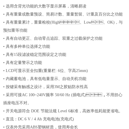
•
选用含背光功能的大数字显示屏幕，清晰易读
•
具有重量或数量预设、简易计数、重量暂留、计重及百分比之功能
•
具有重量累计，重量检校
(High、Low、OK)，与
预扣重等功能
•
具有自动更正、自动零点追踪、双重之过载保护之功能
•
具有多种单位选择之功能
•
具有
15段滤波稳定范围设定之功能
•
具有定量警示之功能
•
LCD可显示至全扣重(重量栏: 6位、字高25mm)
•
内藏蓄电池，具有低电量显示、自动关机功能
•
按键采有触感之设计，采用
3M之胶贴防水性高
•
采用可接
AC 100~240V频率 50/60 Hz (插电式)，不用担心
插座电压不对。
•
开关电源符合
DOE 节能法规 Level 6标准，高效率低耗能更省电。
•
直流：
DC 6 V / 4 Ah 充电电池(充电式)
•
仪表外壳采用
ABS塑钢材质，使用寿命长