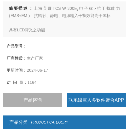
简要描述：
上海英展TCS-W-300kg电子称:•抗干扰能力
(EMS+EMI)：抗幅射、静电、电源输入干扰效能高于国标
具有LED背光之功能
• 选用含背光功能的大数字显示屏幕，清晰易读
产品型号：
厂商性质：
生产厂家
• 具有重量或数量预设、简易计数、重量暂留、计重及百分比
之功能
更新时间：
2024-06-17
• 具有重量累计，重量检校(High、Low、OK)，
访 问 量：
1164
与预扣重等功能
产品咨询
联系绿巨人多软件聚合APP
• 具有自动更正、自动零点追踪、双重之过载保护之功能
• 具有多种单位选择
产品分类
PRODUCT CATEGORY