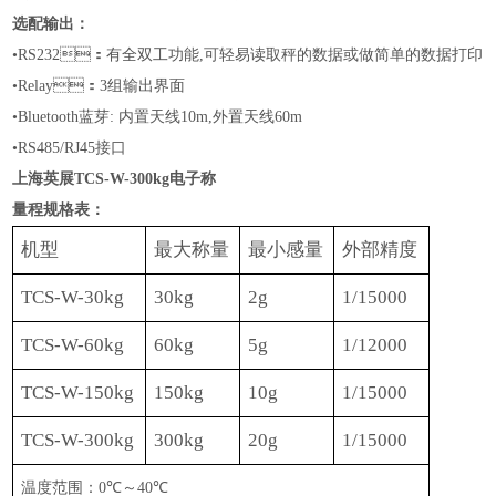
选配输出：
•RS232：有全双工功能,可轻易读取秤的数据或做简单的数据打印
•
Relay：3组输出界面
•
Bluetooth蓝芽: 内置天线10m,外置天线60m
•RS
485
/
RJ45
接口
上海英展TCS-W-300kg电子称
量程规格表：
机型
最大称量
最小感量
外部精度
TCS-W-30kg
30kg
2g
1/15000
TCS-W-60kg
60
kg
5g
1/1
2
000
TCS-W-150kg
150kg
10g
1/15000
TCS-W-300kg
300kg
20g
1/15000
温度范围：
0
℃
～
40
℃