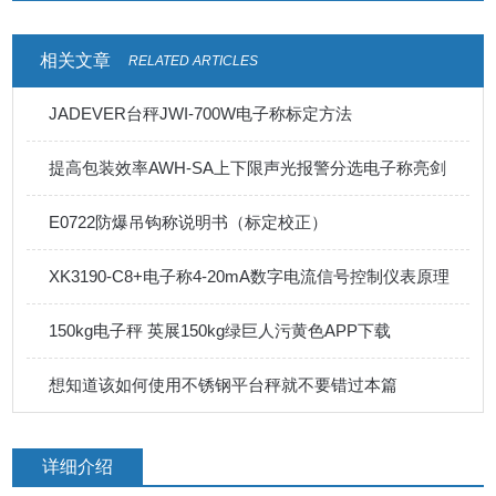
相关文章
RELATED ARTICLES
JADEVER台秤JWI-700W电子称标定方法
提高包装效率AWH-SA上下限声光报警分选电子称亮剑
E0722防爆吊钩称说明书（标定校正）
XK3190-C8+电子称4-20mA数字电流信号控制仪表原理
150kg电子秤 英展150kg绿巨人污黄色APP下载
想知道该如何使用不锈钢平台秤就不要错过本篇
详细介绍