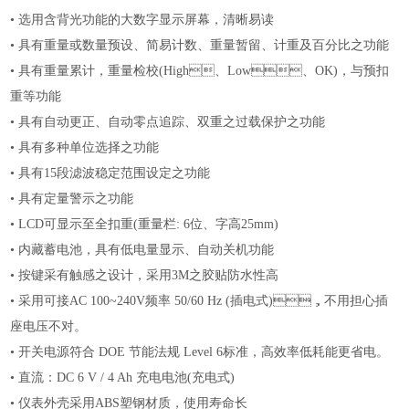
•
选用含背光功能的大数字显示屏幕，清晰易读
•
具有重量或数量预设、简易计数、重量暂留、计重及百分比之功能
•
具有重量累计，重量检校
(High、Low、OK)，与预扣
重等功能
•
具有自动更正、自动零点追踪、双重之过载保护之功能
•
具有多种单位选择之功能
•
具有
15段滤波稳定范围设定之功能
•
具有定量警示之功能
•
LCD可显示至全扣重(重量栏: 6位、字高25mm)
•
内藏蓄电池，具有低电量显示、自动关机功能
•
按键采有触感之设计，采用
3M之胶贴防水性高
•
采用可接
AC 100~240V频率 50/60 Hz (插电式)，不用担心插
座电压不对。
•
开关电源符合
DOE 节能法规 Level 6标准，高效率低耗能更省电。
•
直流：
DC 6 V / 4 Ah 充电电池(充电式)
•
仪表外壳采用
ABS塑钢材质，使用寿命长