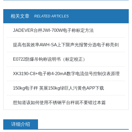
相关文章
RELATED ARTICLES
JADEVER台秤JWI-700W电子称标定方法
提高包装效率AWH-SA上下限声光报警分选电子称亮剑
E0722防爆吊钩称说明书（标定校正）
XK3190-C8+电子称4-20mA数字电流信号控制仪表原理
150kg电子秤 英展150kg绿巨人污黄色APP下载
想知道该如何使用不锈钢平台秤就不要错过本篇
详细介绍