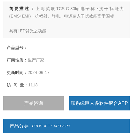
简要描述：
上海英展TCS-C-30kg电子称:•抗干扰能力
(EMS+EMI)：抗幅射、静电、电源输入干扰效能高于国标
具有LED背光之功能
• 选用含背光功能的大数字显示屏幕，清晰易读
产品型号：
厂商性质：
生产厂家
• 具有重量或数量预设、简易计数、重量暂留、计重及百分比
之功能
更新时间：
2024-06-17
• 具有重量累计，重量检校(High、Low、
访 问 量：
1118
OK)，与预扣重等功能
产品咨询
联系绿巨人多软件聚合APP
• 具有自动更正、自动零点追踪、双重之过载保护之功能
• 具有多种单位选择
产品分类
PRODUCT CATEGORY