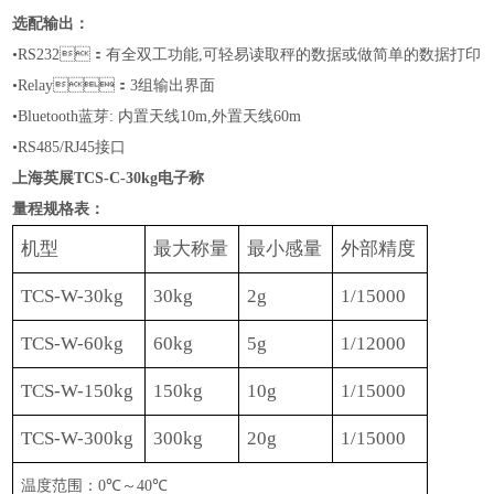
选配输出：
•RS232：有全双工功能,可轻易读取秤的数据或做简单的数据打印
•
Relay：3组输出界面
•
Bluetooth蓝芽: 内置天线10m,外置天线60m
•RS
485
/
RJ45
接口
上海英展TCS-C-30kg电子称
量程规格表：
机型
最大称量
最小感量
外部精度
TCS-W-30kg
30kg
2g
1/15000
TCS-W-60kg
60
kg
5g
1/1
2
000
TCS-W-150kg
150kg
10g
1/15000
TCS-W-300kg
300kg
20g
1/15000
温度范围：
0
℃
～
40
℃