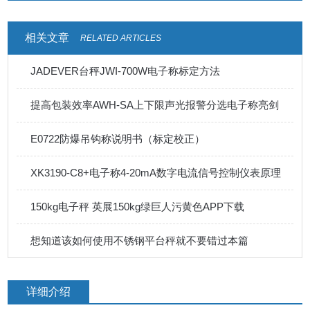
相关文章
RELATED ARTICLES
JADEVER台秤JWI-700W电子称标定方法
提高包装效率AWH-SA上下限声光报警分选电子称亮剑
E0722防爆吊钩称说明书（标定校正）
XK3190-C8+电子称4-20mA数字电流信号控制仪表原理
150kg电子秤 英展150kg绿巨人污黄色APP下载
想知道该如何使用不锈钢平台秤就不要错过本篇
详细介绍