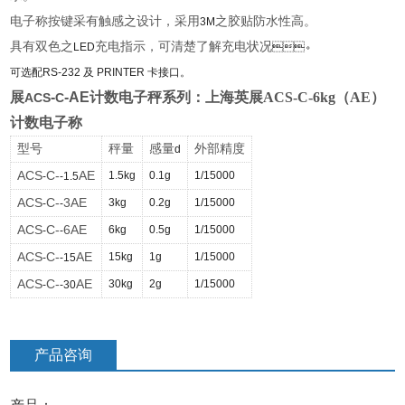
电子称按键采有触感之设计，采用
之胶贴防水性高。
3M
具有双色之
充电指示，可清楚了解充电状况
LED
。
可选配
RS-232
及
PRINTER
卡接口。
展
-
-AE
计数电子秤系列：
上海英展ACS-C-6kg（AE）
ACS
C
计数电子称
型号
秤量
感量
外部精度
d
ACS
C-
AE
1.5kg
0.1g
1/15000
-
-1.5
ACS
C-
3AE
3kg
0.2g
1/15000
-
-
ACS
C-
6AE
6kg
0.5g
1/15000
-
-
ACS
C-
AE
15kg
1g
1/15000
-
-15
ACS
C-
AE
30kg
2g
1/15000
-
-30
产品咨询