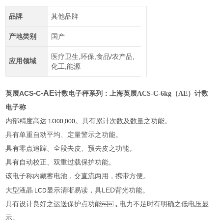
品牌
其他品牌
产地类别
国产
医疗卫生,环保,食品/农产品,
应用领域
化工,能源
-
-AE
ACS
C
英展
计数电子秤系列：
上海英展ACS-C-6kg（AE）计数
电子称
内部精度高达
。具有累计次数及数量之功能。
1/300,000
具有单重自动平均、定量警示之功能。
具有零点追踪、全段去皮、预去皮之功能。
具有自动校正、双重过载保护功能。
该电子称内藏蓄电池，交直流两用，携带方便。
LED
大型液晶
显示清晰易读，具
背光功能。
LCD
具有设计良好之运送保护点功能
电力不足时有明确之低电压显
，
示。