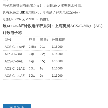
电子称按键采有触感之设计，采用
之胶贴防水性高。
3M
具有双色之
充电指示，可清楚了解充电状况
LED
。
可选配
RS-232
及
PRINTER
卡接口。
展
-
-AE
计数电子秤系列：
上海英展ACS-C-30kg（AE）
ACS
C
计数电子称
型号
秤量
感量
外部精度
d
ACS
C-
AE
1.5kg
0.1g
1/15000
-
-1.5
ACS
C-
3AE
3kg
0.2g
1/15000
-
-
ACS
C-
6AE
6kg
0.5g
1/15000
-
-
ACS
C-
AE
15kg
1g
1/15000
-
-15
ACS
C-
AE
30kg
2g
1/15000
-
-30