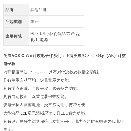
品牌
其他品牌
产地类别
国产
医疗卫生,环保,食品/农产品,
应用领域
化工,能源
-
-AE
ACS
C
英展
计数电子秤系列：
上海英展ACS-C-30kg（AE）计数
电子称
内部精度高达
。具有累计次数及数量之功能。
1/300,000
具有单重自动平均、定量警示之功能。
具有零点追踪、全段去皮、预去皮之功能。
具有自动校正、双重过载保护功能。
该电子称内藏蓄电池，交直流两用，携带方便。
LED
大型液晶
显示清晰易读，具
背光功能。
LCD
具有设计良好之运送保护点功能
电力不足时有明确之低电压
，
显示。