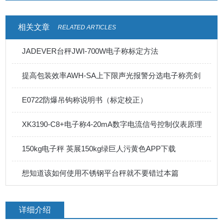
相关文章
RELATED ARTICLES
JADEVER台秤JWI-700W电子称标定方法
提高包装效率AWH-SA上下限声光报警分选电子称亮剑
E0722防爆吊钩称说明书（标定校正）
XK3190-C8+电子称4-20mA数字电流信号控制仪表原理
150kg电子秤 英展150kg绿巨人污黄色APP下载
想知道该如何使用不锈钢平台秤就不要错过本篇
详细介绍