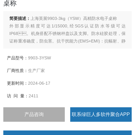
桌称
简要描述：
上海英展9903-3kg（YSW）高精防水电子桌称
外部显示精度可达1/15000,经SGS认证防水等级可达
IP68。机身搭配不锈钢秤盘以及支脚。防水硅胶处理，保
证称重准确度，防虫害。抗干扰能力(EMS+EMI)：抗幅射、静
电、电源输入干扰效能优于旧有机种。AC 100~240V频率
50/60 Hz DC12V/1A开关电源，6V/4AH 充电电池。具有计重
产品型号：
9903-3YSW
及简易计数之功能。
厂商性质：
生产厂家
更新时间：
2024-06-17
访 问 量：
2411
产品咨询
联系绿巨人多软件聚合APP