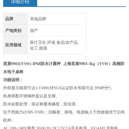
详细介绍
品牌
其他品牌
产地类别
国产
医疗卫生,环保,食品/农产品,
应用领域
化工,能源
英展
9903(YSW) IP68防水计重秤
上海英展9903-3kg（YSW）高精防
水电子桌称
功能说明：
外部显示精度可达
1/15000,经SGS认证防水等级可达 IP68。
机身搭配不锈钢秤盘以及支脚。
防水硅胶处理，保证称重准确度，防虫害。
抗干扰能力
(EMS+EMI)：抗幅射、静电、电源输入干扰效能优于旧有
机种。
AC 100~240V频率 50/60 Hz DC12V/1A开关电源，6V/4AH 充电电