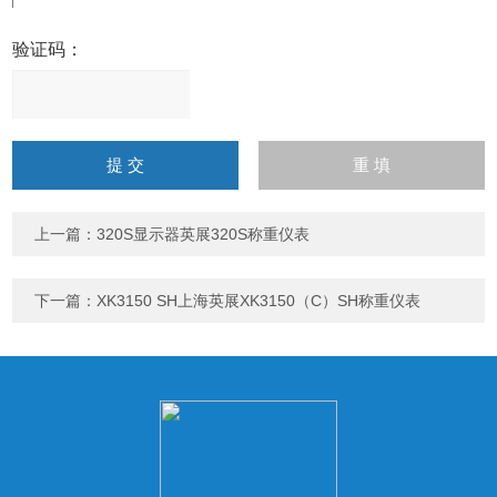
验证码：
请
输
入
计算结果（填写阿拉伯数
字），如：三加四=7
上一篇：
320S显示器英展320S称重仪表
下一篇：
XK3150 SH上海英展XK3150（C）SH称重仪表