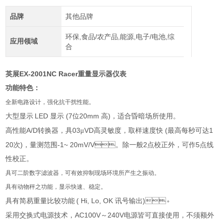
品牌
其他品牌
环保,食品/农产品,能源,电子/电池,综
应用领域
合
EX-2001NC Racer
英展
重量显示器仪表
功能特色：
全新电路设计，强化抗干扰性能。
LED
(7
20mm
)
大型显示
显示
位
高
，适合昏暗场所使用。
A/D
03
VD
(
1
高性能
转换器，具
μ
高灵敏度，取样速度快
最高每秒可达
20
)
-1~ 20mV/V
2
5
次
，量测范围
。除一般
点校正外，可作
点线
性校正。
具可二阶数字滤波器，可有效抑制现场环境所产生之振动。
具有动物秤之功能，显示快速、稳定。
( Hi, Lo, OK
)
具有简易重量比较功能
讯号输出
。
AC100V
240V
采用交换式电源技术，
～
电源皆可直接使用，不须额外