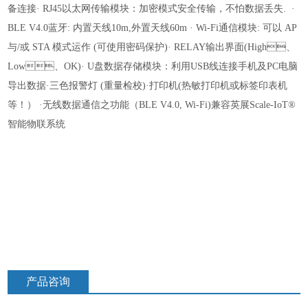
备连接
· RJ45以太网传输模块：加密模式安全传输，不怕数据丢失.
·
BLE V4.0蓝牙: 内置天线10m,外置天线60m
· Wi-Fi通信模块: 可以 AP
与/或 STA 模式运作 (可使用密码保护)
· RELAY输出界面(High、
Low、OK)
· U盘数据存储模块：利用USB线连接手机及PC电脑
导出数据
·三色报警灯 (重量检校)
·打印机(热敏打印机或标
签印表机
等！）
·无线数据通信之功能（BLE V4.0, Wi-Fi)兼容英展Scale-IoT®
智能物联系统
产品咨询