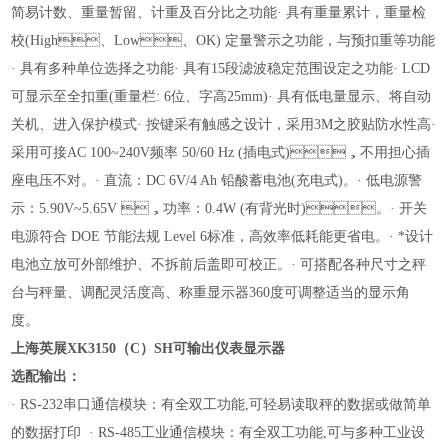
简易计数、重量暂留、计重及百分比之功能
· 具有重量累计，重量检
校(High、Low、OK) 定量警示之功能，与预扣重等功能
· 具有多种单位选择之功能
· 具有15段滤波稳定范围设定之功能
· LCD
可显示至全扣重(重量栏: 6位、字高25mm)
· 具有低电量显示、将自动
关机、进入保护模式
· 按键采有触感之设计，采用3M之胶贴防水性高
·
采用可接AC 100~240V频率 50/60 Hz (插电式)，不用担心插
座
电压不对。
· 直流：DC 6V/4 Ah 铅酸蓄电池(充电式)。
· 低电源警
示：5.90V~5.65V ，功率：0.4W (有背光时)。
· 开关
电源符合 DOE 节能法规 Level 6标准，高效率低耗能更省电。
· *设计
电池立放可外部维护、不拆前后盖即可校正。
· 可搭配各种尺寸之秤
台与秤量、调配灵活度高、称重显示器360度可调整适当的显示角
度。
上海英展XK3150（C）SH可输出仪表显示器
选配输出：
· RS-232串口通信模块：有全双工功能,可轻易读取秤的数据或做简单
的数据打印
· RS-485工业通信模块：有全双工功能,可与多种工业设