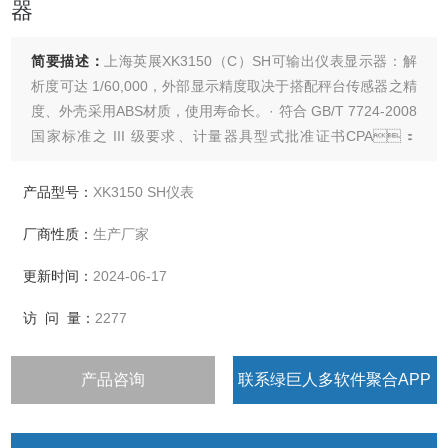
器
简要描述：
上海英展XK3150（C）SH可输出仪表显示器：解
析度可达 1/60,000，外部显示精度取决于搭配秤台传感器之精
度、外壳采用ABS材质，使用寿命长。· 符合 GB/T 7724-2008
国家标准之 III 级要求、计量器具型式批准证书CPA：
2021F167-31· 内建 MODBUS通讯协议,可独立完成简易之系
统，或连接 PLC 达成一复杂之系统。· 传感器激发电源：
产品型号：
XK3150 SH仪表
DC5V 5%，120m
厂商性质：
生产厂家
更新时间：
2024-06-17
访 问 量：
2277
产品咨询
联系绿巨人多软件聚合APP