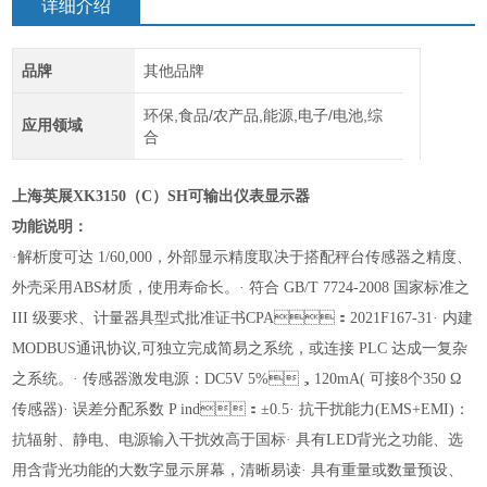
详细介绍
品牌
其他品牌
环保,食品/农产品,能源,电子/电池,综
应用领域
合
上海英展
XK
3150
（C
）
SH可输出仪表显示器
功能说明：
·解析度可达 1/60,000，外部显示精度取决于搭配秤台传感器之精度、
外壳采用ABS材质，使用寿命长。
· 符合 GB/T 7724-2008 国家标准之
III 级要求、计量器具型式批准证书CPA：2021F167-31
· 内建
MODBUS通讯协议,可独立完成简易之系统，或连接 PLC 达成一复杂
之系统。
· 传感器激发电源：DC5V 5%，120mA( 可接8个350 Ω
传感器)
· 误差分配系数 P ind：±0.5
· 抗干扰能力(EMS+EMI)：
抗辐射、静电、电源输入干扰效高于国标
· 具
有
LED背光之功能、选
用含背光功能的大数字显示屏幕，清晰易读
· 具有重量或数量预设、