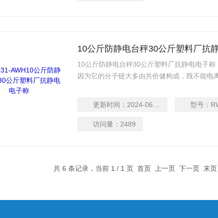
10公斤防静电台秤30公斤塑料厂抗
10公斤防静电台秤30公斤塑料厂抗静电电子称
因为它的分子链大多由共价健构成，既不能电
摩擦过程中因电子得失而带电以后根难通过传导
原因。当物体的表面电阻大于1013欧姆时就无
更新时间：
2024-06-12
型号：
R
姆以上)，而小于1010欧姆时却有良好的抗静电性能
访问量：
2489
共 6 条记录，当前 1 / 1 页 首页 上一页 下一页 