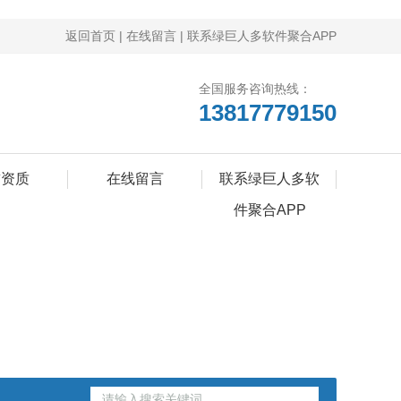
返回首页
|
在线留言
|
联系绿巨人多软件聚合APP
全国服务咨询热线：
13817779150
誉资质
在线留言
联系绿巨人多软
件聚合APP