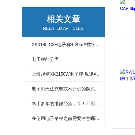
相关文章
RELATED ARTICLES
XK3190-C8+电子称4-20mA数字电流信号控制仪表原理
电子秤的分类
上海规矩XK3150W电子秤 规矩XK3150C称重显示器
电子称无法充电或不开机的解决办法
奉上多年的维修经验，亲！不用再为电子称维修而烦恼
在使用电子吊秤之前需要注意哪些事项呢？