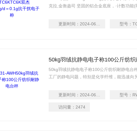
克拉,金衡盎司 坚固的铝合金底座，·计数功能(取样
准功能，线路模式*，选材和制作工艺精良
用寿命长，长期使用稳定性好，可以适应
更新时间：
2024-06-13
型号：
T
50kg羽绒抗静电电子称100公斤纺
50kg羽绒抗静电电子称100公斤纺织耐静电台秤
工厂的静电问题，特别是化学纤维，能迅速向
起电的Z适条件尤以高速、高温烘干为佳
10多万伏特不等的静电。可见，静电释
更新时间：
2024-06-12
型号：
R
访问量：
2474