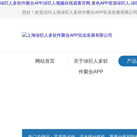
绿巨人多软件聚合APP,绿巨人视频在线观看官网,黄色APP资源绿巨人,绿
您好！欢迎访问上海绿巨人多软件聚合APP实业发展有限公司网站
网站首页
关于绿巨人多软
产品
件聚合APP
热门关键词：
英展电子秤，流水线分拣机，重量分拣剔除机，声光