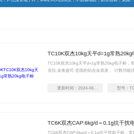
TC10K双杰10kg天平d=1g常熟20k
TC10K双杰10kg天平d=1g常熟20kg电子称
克拉,金衡盎司 坚固的铝合金底座，·计数功能(取样数
准功能，线路模式*，选材和制作工艺精良，
用寿命长，长期使用稳定性好，可以适
更新时间：
2024-06-13
型号：
T
TC6K双杰CAP:6kg/d＝0.1g抗干
TC6K双杰CAP:6kg/d＝0.1g抗干扰电子称