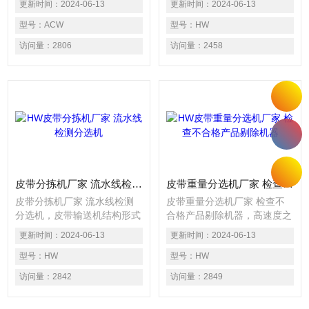
更新时间：
2024-06-13
更新时间：
2024-06-13
否合格、包装箱内产品的数量
重检测。系统根据设定的目标
是否有缺失、说明书或配件是
型号：
ACW
重量值，自动检测出产品的重
型号：
HW
否漏装或多装等，发现不合格
量是否合格、包装箱内产品的
访问量：
2806
访问量：
2458
品系统将自动发出警报或根据
数量是否有缺失、说明书或配
重量自动分级，也可配合后续
件是否漏装或多装等，发现不
流水线作自动剔除不良品之连
合格品系统将自动发出警报或
锁动作。 检测物通过检重秤
根据重量自动分级，也可配合
进行称重检测，合格的送回原
后续流水线作自动剔除不良品
有输送带，不合格的予以剔除
之连锁动作。 检测物通过检
（或报警）
重秤进行称重检测，合格的送
回原有输送带，不合格的予以
剔除（或报警）
皮带分拣机厂家 流水线检测分选机
皮带重量分选机厂家 检查不合格产品剔除机器
皮带分拣机厂家 流水线检测
皮带重量分选机厂家 检查不
分选机，皮带输送机结构形式
合格产品剔除机器，高速度之
多样，有槽型皮带机、平型皮
动态重量读取方式检出生产线
更新时间：
2024-06-13
更新时间：
2024-06-13
带机、爬坡皮带机、侧倾 皮
上的产品之重量，可以精确的
带机、转弯皮带机等多种形
型号：
HW
检测出连续生产线中重量不合
型号：
HW
式。常用的胶带输送机可分
格的产品，并依此执行上下线
访问量：
2842
访问量：
2849
为:普通帆布芯胶带输送机、
判别或重量自动分选之控制，
钢绳芯高强度胶带输机、全防
特别适用于包装产品中的缺件