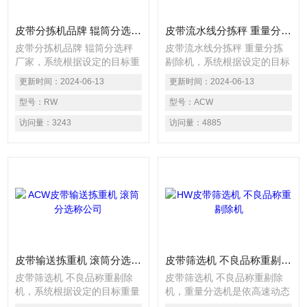
皮带分拣机品牌 辊筒分选秤厂家
皮带流水线分拣秤 重量分拣剔除机
皮带分拣机品牌 辊筒分选秤
皮带流水线分拣秤 重量分拣
厂家，系统根据设定的目标重
剔除机，系统根据设定的目标
量值，自动检测出产品的重量
重量值，自动检测出产品的重
更新时间：
2024-06-13
更新时间：
2024-06-13
是否合格、包装箱内产品的数
量是否合格、包装箱内产品的
量是否有缺失、说明书或配件
型号：
RW
数量是否有缺失、说明书或配
型号：
ACW
是否漏装或多装等，发现不合
件是否漏装或多装等，在线分
访问量：
3243
访问量：
4885
格品系统将自动发出警报或根
拣机常见的剔除方式有推杆
据重量自动分级，也可配合后
式、气吹式、摆臂式、滑落式
续流水线作自动剔除不良品之
以及分流式。推杆式的特点：
连锁动作。 检测包装产品重
速度中等；剔除精准。气吹式
量是否合格，并由剔除机构将
的特点：速度超快，也是比较
不合格产品自动剔除。
安全的操作。臂式的特点：速
度快，可以两边剔除；滑落式
的特点：速度中等，特殊产品
试用。
皮带输送拣重机 滚筒分选称公司
皮带筛选机 不良品称重剔除机
皮带筛选机 不良品称重剔除
皮带筛选机 不良品称重剔除
机，系统根据设定的目标重量
机，重量分选机是依高速动态
值，自动检测出产品的重量是
重量读取方式对成品物进行称