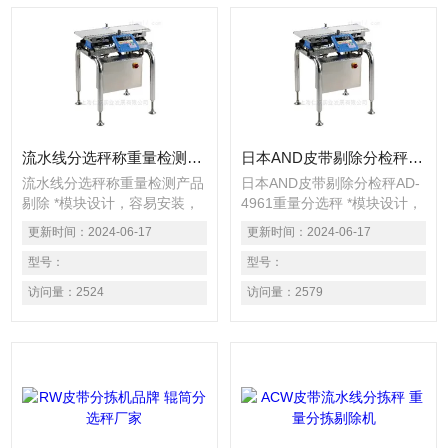
流水线分选秤称重量检测产品剔除
日本AND皮带剔除分检秤AD-4961重量分选秤
流水线分选秤称重量检测产品
日本AND皮带剔除分检秤AD-
剔除 *模块设计，容易安装，
4961重量分选秤 *模块设计，
拆卸方便，便于维护与运输 ■
容易安装，拆卸方便，便于维
更新时间：
2024-06-17
更新时间：
2024-06-17
分拣速度高达
护与运输 ■ 分拣速度高达
320pcs/min，精度可
型号：
320pcs/min，精度
型号：
达0.08g（3σ） ■ 7吋彩色触
可达0.08g（3σ） ■ 7吋彩色
访问量：
2524
访问量：
2579
摸屏，图标简单清晰易懂，友
触摸屏，图标简单清晰易懂，
好界面设计有助于提高工作效
友好界面设计有助于提高工作
率 ■ 整机IP65防水防尘设
效率 ■ 整机IP65防水防尘设
计，可整机清洗 ■ 标配
计，可整机清洗 ■ 标配
Modbus RTU/TCP模块，通
Modbus RTU/TCP模块，通
过Modbus通信，轻松实现生
过Modbus通信，轻松实现生
产信息无缝连接
产信息无缝连接