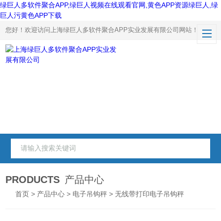
绿巨人多软件聚合APP,绿巨人视频在线观看官网,黄色APP资源绿巨人,绿
巨人污黄色APP下载
您好！欢迎访问上海绿巨人多软件聚合APP实业发展有限公司网站！
PRODUCTS
产品中心
首页
>
产品中心
>
电子吊钩秤
> 无线带打印电子吊钩秤