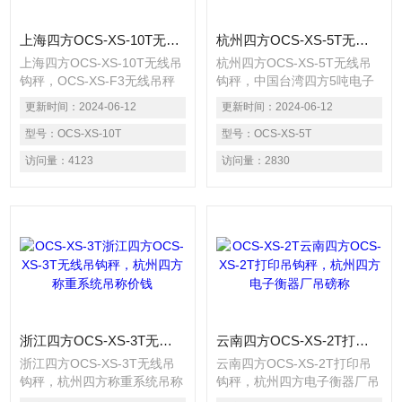
上海四方OCS-XS-10T无线吊钩秤，OCS-XS-F3无线吊秤显示器
杭州四方OCS-XS-5T无线吊钩秤，中国台湾四方5吨电子吊称
上海四方OCS-XS-10T无线吊
杭州四方OCS-XS-5T无线吊
钩秤，OCS-XS-F3无线吊秤
钩秤，中国台湾四方5吨电子
显示器，无线传输距离：无阻
吊称，无线传输距离：无阻挡
更新时间：
2024-06-12
更新时间：
2024-06-12
挡时不小于200米 优良的动态
时不小于200米 优良的动态性
性能，即使在较强的晃动下也
型号：
OCS-XS-10T
能，即使在较强的晃动下也能
型号：
OCS-XS-5T
能迅速获得稳定准确的称重结
迅速获得稳定准确的称重结
访问量：
4123
访问量：
2830
果。选配高温隔热和防腐型。
果。选配高温隔热和防腐型。
标配无线XK3196F3称重显示
标配无线XK3196F3称重显示
器，需要连接电脑则配
器，需要连接电脑则配
XK3196G3称重显示器。
XK3196G3称重显示器。
浙江四方OCS-XS-3T无线吊钩秤，杭州四方称重系统吊称价钱
云南四方OCS-XS-2T打印吊钩秤，杭州四方电子衡器厂吊磅称
浙江四方OCS-XS-3T无线吊
云南四方OCS-XS-2T打印吊
钩秤，杭州四方称重系统吊称
钩秤，杭州四方电子衡器厂吊
价钱，无线传输距离：无阻挡
磅称，无线传输距离：无阻挡