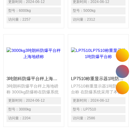
更新时间：
2024-06-12
更新时间：
2024-06-12
重传感器、负荷传递装置和安
隔爆型仪表显示器相结合的集
装连接件等部件组合在一起，
型号：
6000kg
成技术。可广泛使用于石油、
型号：
5000kg
可以非常方便地和各种形状的
化工、矿井、医药、部门。适
访问量：
2257
访问量：
2312
机械装置相连接，如滚道、平
用于化工行业中油漆、精细化
台、立罐、槽罐、料斗等。
工、制碱、农药等工矿企业的
物料称重；适用于医药制药行
业、食品行业等有防腐要求、
环境卫生要求的应用场合。
3吨朗科防爆平台秤上海地磅称
LP7510称重显示器1吨防爆平台称
3吨朗科防爆平台秤上海地磅
LP7510称重显示器1吨防爆平
称 3000kg防爆称在防爆系统
台称 在防爆系统采用了本安
采用了本安型电路及隔爆型仪
型电路及隔爆型仪表显示器相
更新时间：
2024-06-12
更新时间：
2024-06-12
表显示器相结合的集成技术。
结合的集成技术。可广泛使用
可广泛使用于石油、化工、矿
型号：
3000kg
于石油、化工、矿井、医药、
型号：
LP7510
井、医药、部门。适用于化工
部门。适用于化工行业中油
访问量：
2204
访问量：
2586
行业中油漆、精细化工、制
漆、精细化工、制碱、农药等
碱、农药等工矿企业的物料称
工矿企业的物料称重；适用于