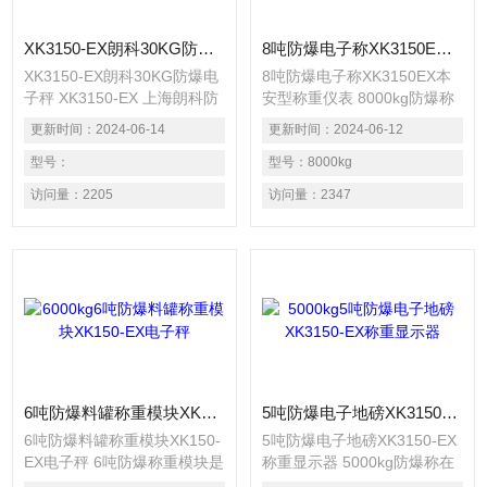
XK3150-EX朗科30KG防爆电子秤 XK3150-EX 上海朗科防爆电子秤价格
8吨防爆电子称XK3150EX本安型称重仪表
XK3150-EX朗科30KG防爆电
8吨防爆电子称XK3150EX本
子秤 XK3150-EX 上海朗科防
安型称重仪表 8000kg防爆称
爆电子秤价格 防爆电子衡器
防爆标志：本安型
更新时间：
2024-06-14
更新时间：
2024-06-12
是在常用电子衡器基础上，采
ExibllCT4/T5隔爆型
取降压，限流，隔离，密封以
型号：
ExiadllBT5复合型ExiallCT6防
型号：
8000kg
及光缆通讯等多种技术措施，
爆产品：防爆汽车衡，防爆小
访问量：
2205
访问量：
2347
消灭或阻断衡器内电气线路中
地磅，防爆台秤，防爆称重系
可能产生的引爆源（电气火
统，防爆套件 防爆模式：本
花，静电火花，高温...）从而
质安全型（本安型），隔爆
是电子衡器能安全可靠地在相
型，复合型
应的危险区域中工作。
6吨防爆料罐称重模块XK150-EX电子秤
5吨防爆电子地磅XK3150-EX称重显示器
6吨防爆料罐称重模块XK150-
5吨防爆电子地磅XK3150-EX
EX电子秤 6吨防爆称重模块是
称重显示器 5000kg防爆称在
一种新型的称重元件，它将称
防爆系统采用了本安型电路及