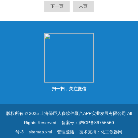
重；适用于医药制药行业、食
医药制药行业、食品行业等有
下一页
末页
品行业等有防腐要求、环境卫
防腐要求、环境卫生要求的应
生要求的应用场合。
用场合。
扫一扫，关注微信
版权所有 © 2025 上海绿巨人多软件聚合APP实业发展有限公司 All
Rights Reserved
备案号：沪ICP备89756560
号-3
sitemap.xml
管理登陆
技术支持：
化工仪器网