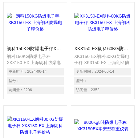
朗科150KG防爆电子秤XK3150-EX 上海朗科防爆电子秤价格
XK3150-EX朗科60KG防爆电子秤 XK3150-EX 上海朗科防爆电子秤价格
朗科150KG防爆电子秤
XK3150-EX朗科60KG防爆电
XK3150-EX 上海朗科防爆电
子秤 XK3150-EX 上海朗科防
子秤价格，防爆电子衡器是在
爆电子秤价格 防爆电子衡器
更新时间：
2024-06-14
更新时间：
2024-06-14
常用电子衡器基础上，采取降
是在常用电子衡器基础上，采
压，限流，隔离，密封以及光
型号：
取降压，限流，隔离，密封以
型号：
缆通讯等多种技术措施，消灭
及光缆通讯等多种技术措施，
访问量：
2206
访问量：
2352
或阻断衡器内电气线路中可能
消灭或阻断衡器内电气线路中
产生的引爆源（电气火花，静
可能产生的引爆源（电气火
电火花，高温...）从而是电子
花，静电火花，高温...）从而
衡器能安全可靠地在相应的危
是电子衡器能安全可靠地在相
险区域中工作。
应的危险区域中工作。