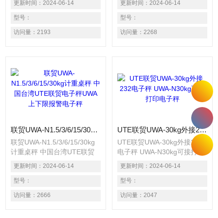
更新时间：
2024-06-14
更新时间：
2024-06-14
1/15000~1/30000. 采用大型
电子秤 使用高精度传感器,精
液晶显示,明显易读. 交直流两
型号：
度达1/15000~1/30000. 采用
型号：
用配备充电电池. 内置重量单
大型显示屏幕,明显易读. 交直
访问量：
2193
访问量：
2268
位可选择kg/1b. 具备自动归
流两用,配备充电电池. 内置重
零,自动计数,扣重,数量设定等
量单位可选择kg/1b. 具备自动
功能.
归零.扣重,上下限报警,简易计
数等功能. 可选配RS232通讯
接口,可连接电脑或打印机.
联贸UWA-N1.5/3/6/15/30kg计重桌秤 中国台湾UTE联贸电子秤UWA上下限报警电子秤
UTE联贸UWA-30kg外接232电子秤 UWA-N30kg可接打印电子秤
联贸UWA-N1.5/3/6/15/30kg
UTE联贸UWA-30kg外接232
计重桌秤 中国台湾UTE联贸
电子秤 UWA-N30kg可接打印
电子秤UWA上下限报警电子
电子秤 使用高精度传感器,精
更新时间：
2024-06-14
更新时间：
2024-06-14
秤 使用高精度传感器,精度达
度达1/15000~1/30000. 采用
1/15000~1/30000. 采用大型
型号：
大型显示屏幕,明显易读. 交直
型号：
显示屏幕,明显易读. 交直流两
流两用,配备充电电池. 内置重
访问量：
2666
访问量：
2047
用,配备充电电池. 内置重量单
量单位可选择kg/1b. 具备自动
位可选择kg/1b. 具备自动归
归零.扣重,上下限报警,简易计