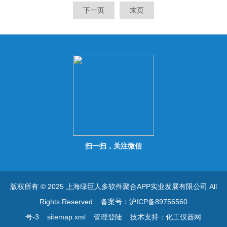
零.扣重,上下限报警,简易计数
数等功能. 可选配RS232通讯
下一页
末页
等功能. 可选配RS232通讯接
接口,可连接电脑或打印机.
口,可连接电脑或打印机.
扫一扫，关注微信
版权所有 © 2025 上海绿巨人多软件聚合APP实业发展有限公司 All
Rights Reserved
备案号：沪ICP备89756560
号-3
sitemap.xml
管理登陆
技术支持：
化工仪器网