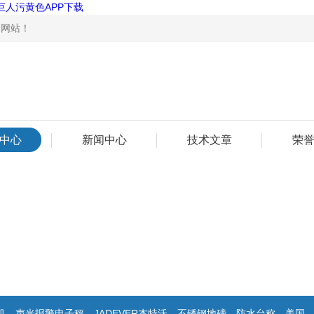
巨人污黄色APP下载
！
中心
新闻中心
技术文章
荣
报警电子秤，JADEVER杰特沃，不锈钢地磅，防水台称，美国双杰天平，报警电子称