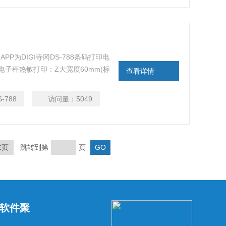
PP为DIGI寺冈DS-788条码打印电
电子秤热敏打印：Z大宽度60mm(标
查看详情
(标签纸), 105mm/秒(收据纸)
S-788
访问量：
5049
末页
跳转到第
页
软件聚