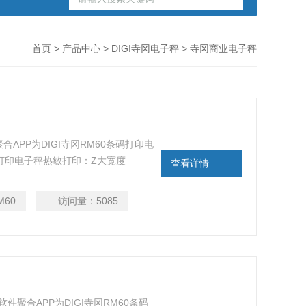
首页
>
产品中心
>
DIGI寺冈电子秤
> 寺冈商业电子秤
APP为DIGI寺冈RM60条码打印电
签打印电子秤热敏打印：Z大宽度
查看详情
：80mm/秒(标签纸), 105mm/秒(收据
M60
访问量：
5085
秤
软件聚合APP为DIGI寺冈RM60条码