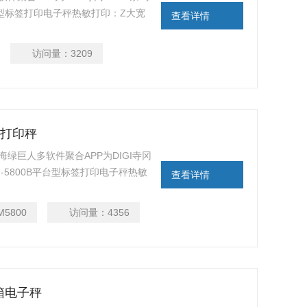
台型标签打印电子秤热敏打印：Z大宽
查看详情
：80mm/秒(标签纸), 105mm/秒(收
访问量：
3209
码打印秤
海绿巨人多软件聚合APP为DIGI寺冈
RM-5800B平台型标签打印电子秤热敏
查看详情
)Z大打印速度：80mm/秒(标签纸),
M5800
访问量：
4356
银箱电子秤