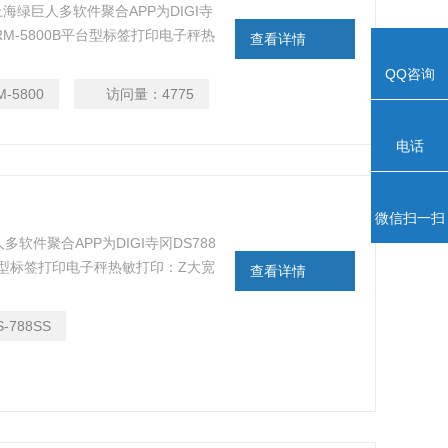
,上海绿巨人多软件聚合APP为DIGI寺
冈RM-5800B平台型标签打印电子秤热
查看详情
纸)Z大打印速度：80mm/秒(标签纸),
QQ咨询
M-5800
访问量：
4775
电话
微信扫一扫
多软件聚合APP为DIGI寺冈DS788
台型标签打印电子秤热敏打印：Z大宽
查看详情
：80mm/秒(标签纸), 105mm/秒(收
S-788SS