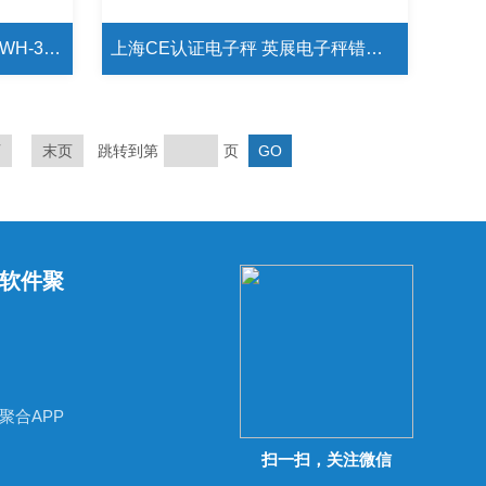
中国台湾英展广东代理 英展AWH-3kg电子秤 AWH英展电子秤
上海CE认证电子秤 英展电子秤错误代码E4 E4是什么
页
末页
跳转到第
页
软件聚
聚合APP
扫一扫，关注微信