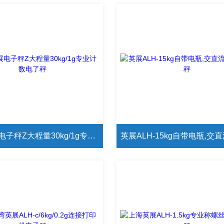
ALH英展电子秤Z大程量30kg/1g专业计数电了秤