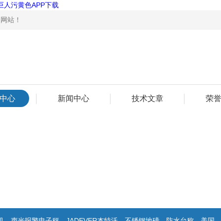
巨人污黄色APP下载
！
中心
新闻中心
技术文章
荣
秤，JADEVER杰特沃，不锈钢地磅，防水台称，美国双杰天平，报警电子称