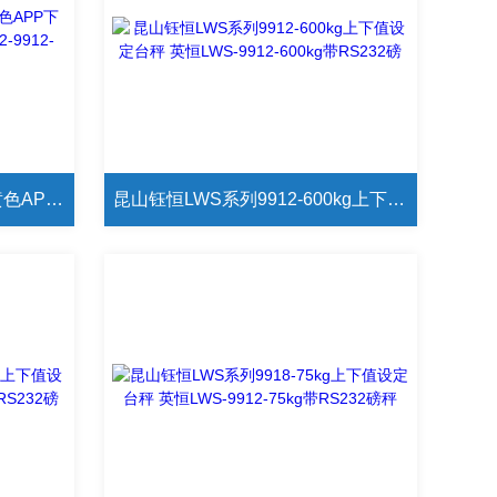
昆山钰恒LWS系列绿巨人污黄色APP下载 LWS-9222-9900-9901D-9902-9912-9918i台
昆山钰恒LWS系列9912-600kg上下值设定台秤 英恒LWS-9912-600kg带RS232磅