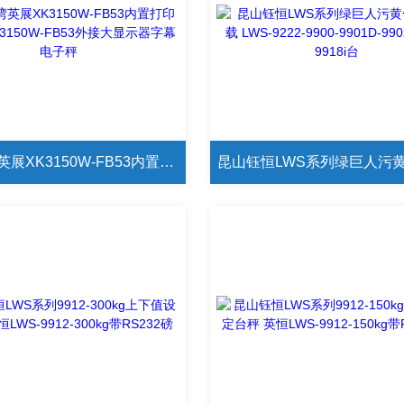
中国台湾英展XK3150W-FB53内置打印电子秤 XK3150W-FB53外接大显示器字幕电子秤