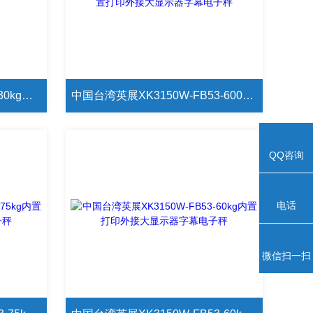
JADEVER杰特沃JWI-700W-30kg电子秤外接报警灯
中国台湾英展XK3150W-FB53-600kg内置打印外接大显示器字幕电子秤
QQ咨询
电话
微信扫一扫