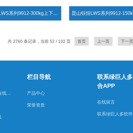
昆山钰恒LWS系列9912-300kg上下值设定台秤 英恒LWS-9912-300kg带RS232磅
共 2760 条记录，当前 52 / 132 页
首页
上一页
下一
栏目导航
联系绿巨人多
合APP
日本AND绿巨人视频在线观看官网
产品中心
在线留言
荣誉资质
联系绿巨人多软件
载