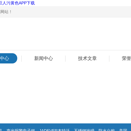
巨人污黄色APP下载
！
中心
新闻中心
技术文章
荣
报警电子秤，JADEVER杰特沃，不锈钢地磅，防水台称，美国双杰天平，报警电子称