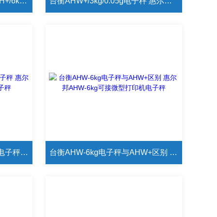
T-SCALE中国台湾惠而邦AWH+/6kg/0.1可设上下限合格报警电子秤
台衡AHW+/3kg/0.05g电子秤 惠尔邦AHW+/3kg接232串口电子秤
台衡AHW-15kg通讯232接口电子秤 惠尔邦AHW-15kg不干胶打印电子秤
台衡AHW-6kg电子秤与AHW+区别 惠尔邦AHW-6kg可接微型打印机电子秤