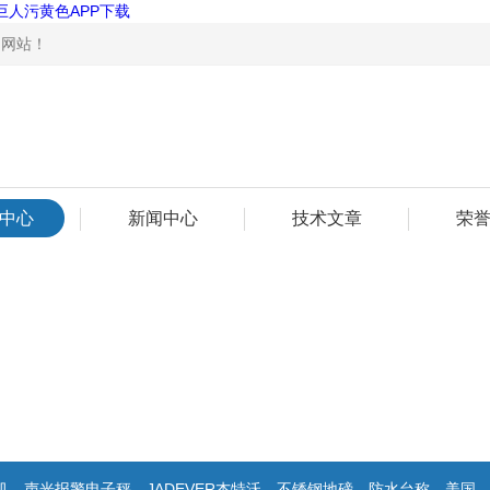
巨人污黄色APP下载
！
中心
新闻中心
技术文章
荣
警电子秤，JADEVER杰特沃，不锈钢地磅，防水台称，美国双杰天平，报警电子称