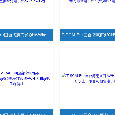
T-SCALE中国台湾惠而邦QHW/6kg/0.2g可接三色报警灯电子秤e=2g/d=0.2g