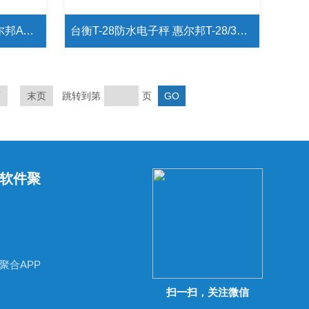
台衡ATW-3kg计重电子秤 惠尔邦ATW-3kg接三色报警电子秤
台衡T-28防水电子秤 惠尔邦T-28/30kg前后显示电子秤价格
页
末页
跳转到第
页
软件聚
聚合APP
扫一扫，关注微信