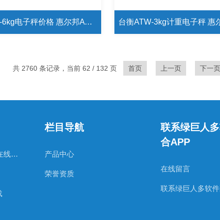
台衡ATW-6kg电子秤价格 惠尔邦ATW-6kg电子秤标定方法和校正方法
共 2760 条记录，当前 62 / 132 页
首页
上一页
下一
栏目导航
联系绿巨人多
合APP
日本AND绿巨人视频在线观看官网
产品中心
在线留言
荣誉资质
联系绿巨人多软件
载