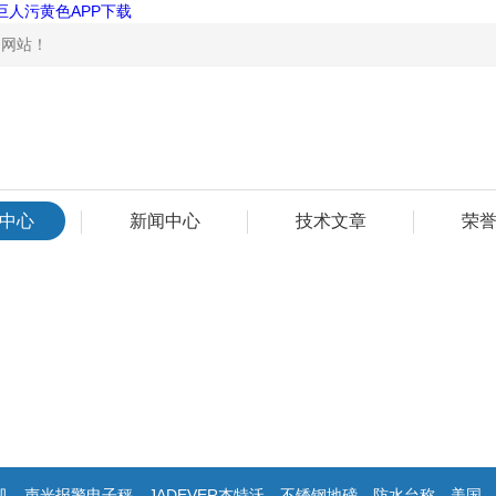
巨人污黄色APP下载
！
中心
新闻中心
技术文章
荣
光报警电子秤，JADEVER杰特沃，不锈钢地磅，防水台称，美国双杰天平，报警电子称