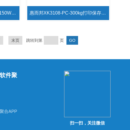
英展XK3150W批发出售 XK3150W-150kg选配多种功能电子秤
惠而邦XK3108-PC-300kg打印保存数据电子秤
页
末页
跳转到第
页
软件聚
聚合APP
扫一扫，关注微信