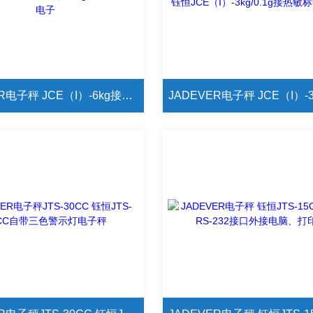
JADEVER电子秤 JCE（I）-6kg接三色警示灯电子秤 钰恒JCE（I）-6kg选配界面卡电子