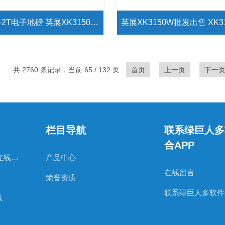
英展SCS-2T电子地磅 英展XK3150W-1T/100g台面可定制地磅
共 2760 条记录，当前 65 / 132 页
首页
上一页
下一
栏目导航
联系绿巨人多
合APP
日本AND绿巨人视频在线观看官网
产品中心
在线留言
荣誉资质
联系绿巨人多软件
载